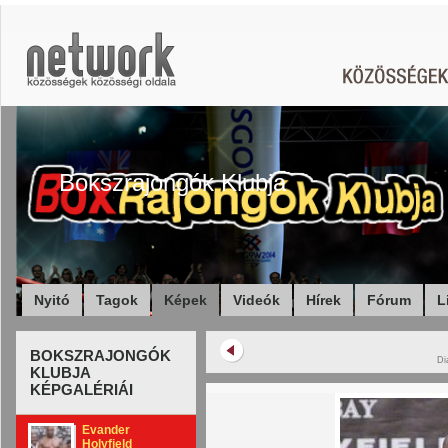
Bokszrajongók Klubja
Nyitó
Tagok
Képek
Videók
Hírek
Fórum
L
BOKSZRAJONGÓK
Di
KLUBJA
KÉPGALÉRIÁI
Evander
Holyfield