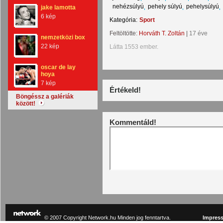
nehézsúlyú
pehely súlyú
pehelysúlyú
jake lamotta
6 kép
Kategória:
Sport
Feltöltötte:
Horváth T. Zoltán
|
17 éve
nemzetközi box
22 kép
Látta 1553 ember.
oscar de lay
hoya
7 kép
Értékeld!
Böngéssz a galériák
között!
Kommentáld!
© 2007 Copyright Network.hu Minden jog fenntartva.
Impres