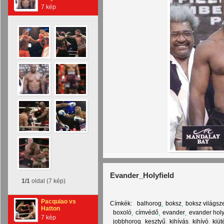
7 kép
Evander_Holyfield
1/1
oldal (7 kép)
Pacquiao vs
Címkék:
balhorog
boksz
boksz világsz
Hatton
boxoló
címvédő
evander
evander holy
7 kép
jobbhorog
kesztyű
kihívás
kihívó
kiüt