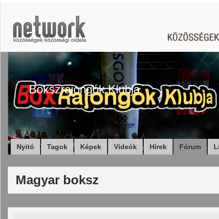
Bokszrajongók Klubja
Nyitó
Tagok
Képek
Videók
Hírek
Fórum
L
Magyar boksz