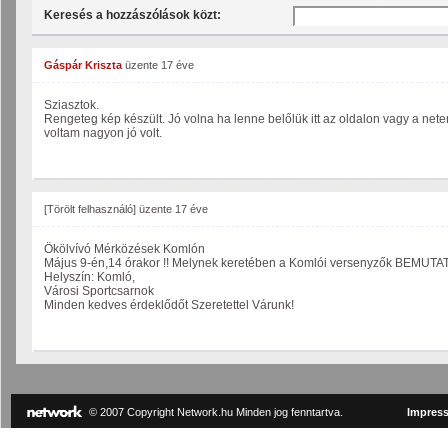
Keresés a hozzászólások közt:
Gáspár Kriszta
üzente
17 éve
Sziasztok.
Rengeteg kép készült. Jó volna ha lenne belőlük itt az oldalon vagy a net
voltam nagyon jó volt.
[Törölt felhasználó]
üzente
17 éve
Ökölvívó Mérközések Komlón
Május 9-én,14 órakor !! Melynek keretében a Komlói versenyzők BEMUTATÓ 
Helyszín: Komló,
Városi Sportcsarnok
Minden kedves érdeklődőt Szeretettel Várunk!
© 2007 Copyright Network.hu Minden jog fenntartva.
Impres