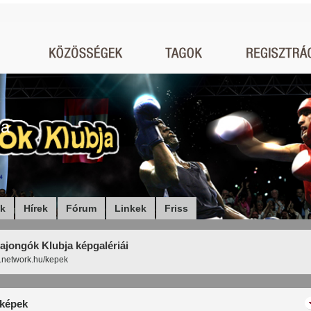
ja
ók
Hírek
Fórum
Linkek
Friss
ajongók Klubja képgalériái
x.network.hu/kepek
képek