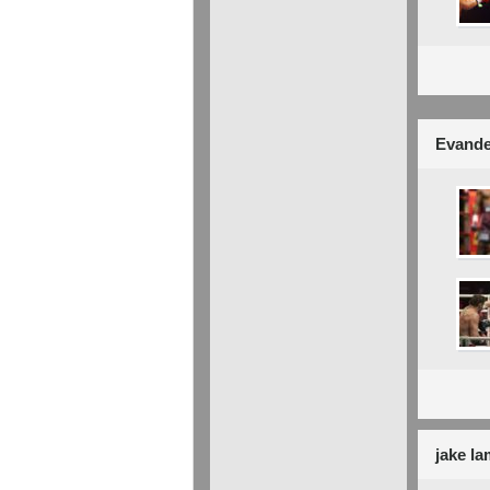
Evande
jake la