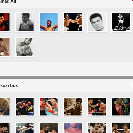
mad Ali
közi box