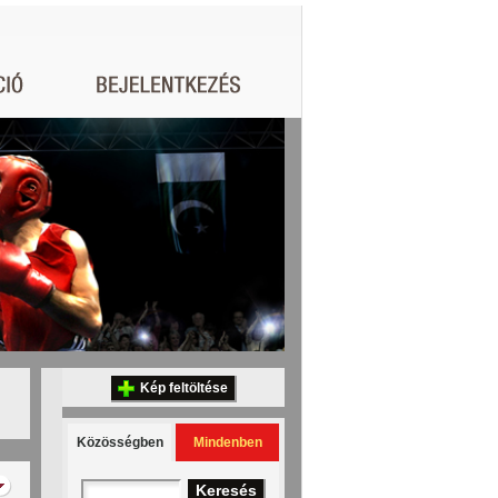
Kép feltöltése
Közösségben
Mindenben