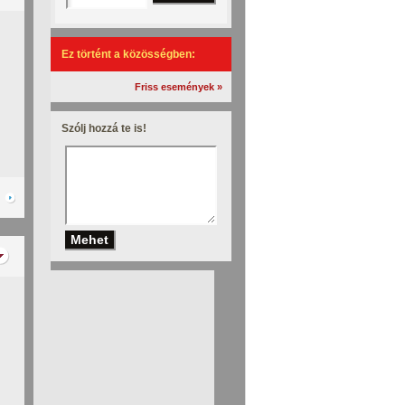
Ez történt a közösségben:
Friss események »
Szólj hozzá te is!