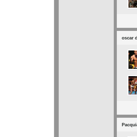
oscar 
Pacqui