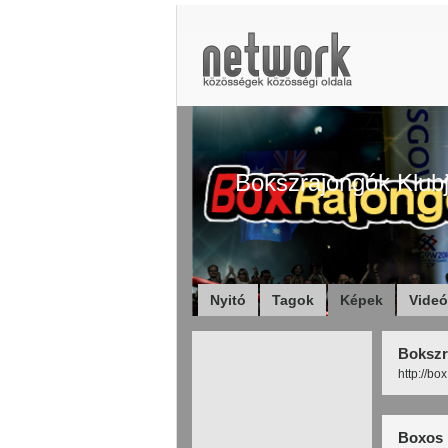
Bokszrajongók Klub
Nyitó
Tagok
Képek
Vide
Bokszr
http://bo
Boxos 