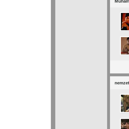
Muham
nemzet