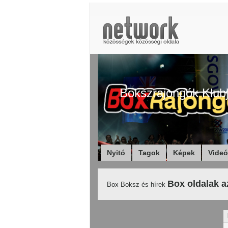
Bokszrajongók Klub
Nyitó
Tagok
Képek
Vide
Box oldalak a
Box Boksz és hírek