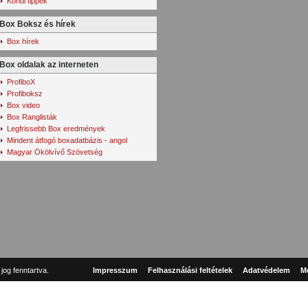
Kondi tippek
Box Boksz és hírek
Box hírek
Box oldalak az interneten
ProfiboX
Profiboksz
Box video
Box Ranglisták
Legfrissebb Box eredmények
Mindent átfogó boxadatbázis - angol
Magyar Ökölvívő Szövetség
og fenntartva.
Impresszum
Felhasználási feltételek
Adatvédelem
Mé