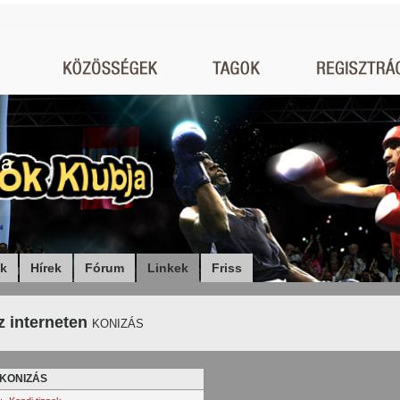
ja
ók
Hírek
Fórum
Linkek
Friss
z interneten
KONIZÁS
KONIZÁS