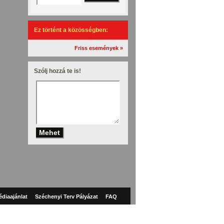
Ez történt a közösségben:
Friss események »
Szólj hozzá te is!
diaajánlat
Széchenyi Terv Pályázat
FAQ