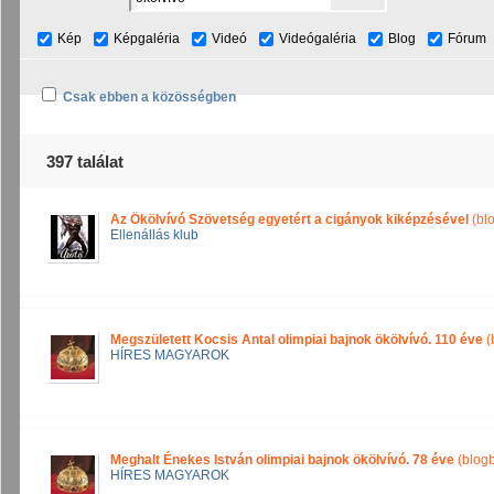
Kép
Képgaléria
Videó
Videógaléria
Blog
Fórum
Csak ebben a közösségben
397 találat
Az Ökölvívó Szövetség egyetért a cigányok kiképzésével
(bl
Ellenállás klub
Megszületett Kocsis Antal olimpiai bajnok ökölvívó. 110 éve
(
HÍRES MAGYAROK
Meghalt Énekes István olimpiai bajnok ökölvívó. 78 éve
(blog
HÍRES MAGYAROK