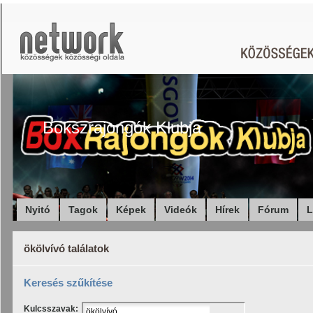
Bokszrajongók Klubja
Nyitó
Tagok
Képek
Videók
Hírek
Fórum
L
ökölvívó találatok
Keresés szűkítése
Kulcsszavak: