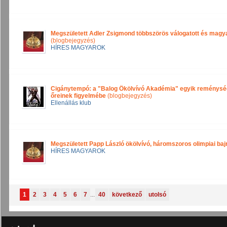
Megszületett Adler Zsigmond többszörös válogatott és magya
(blogbejegyzés)
HÍRES MAGYAROK
Cigánytempó: a "Balog Ökölvívó Akadémia" egyik reménység
őreinek figyelmébe
(blogbejegyzés)
Ellenállás klub
Megszületett Papp László ökölvívó, háromszoros olimpiai baj
HÍRES MAGYAROK
1
2
3
4
5
6
7
...
40
következő
utolsó