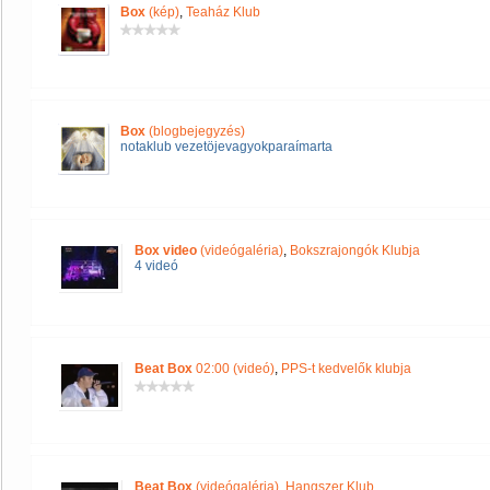
Box
(kép)
,
Teaház Klub
Box
(blogbejegyzés)
notaklub vezetöjevagyokparaímarta
Box video
(videógaléria)
,
Bokszrajongók Klubja
4 videó
Beat Box
02:00 (videó)
,
PPS-t kedvelők klubja
Beat Box
(videógaléria)
,
Hangszer Klub