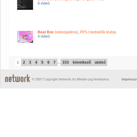
9 videó
Beat Box
(videógaléria)
,
PPS-t kedvelők klubja
4 videó
1
2
3
4
5
6
7
...
333
következő
utolsó
© 2007 Copyright Network.hu Minden jog fenntartva.
Impress