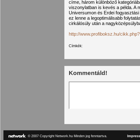
címe, három különböző kategóriába
viszonylatban is kevés a példa. A 
Universumon és Erdei fogyasztási
ez lenne a legoptimálisabb folytat
cirkálósúly után a nagyközépsúlyb
http://www.profiboksz.hu/cikk.php
Címkék:
Kommentáld!
© 2007 Copyright Network.hu Minden jog fenntartva.
Impres