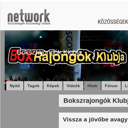
Bokszrajongók Klubja
Nyitó
Tagok
Képek
Videók
Hírek
Fórum
L
Bokszrajongók Klubj
Vissza a jövőbe avagy