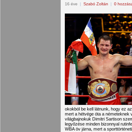
16 éve
|
Szabó Zoltán
|
0 hozzás
okokból be kell látnunk, hogy ez a
mert a hétvége óta a németeknek
világbajnokuk Dimitri Sartison s
legyőzése minden bizonnyal rutinf
WBA öv járna, mert a sporttörténet