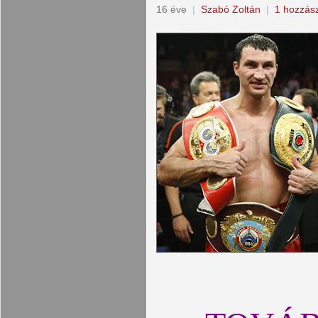
16 éve
|
Szabó Zoltán
|
1 hozzás