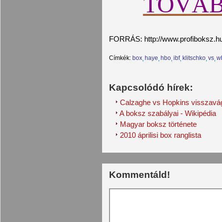
TOVÁB
FORRÁS: http://www.profiboksz.hu
Címkék:
box
haye
hbo
ibf
klitschko
vs
w
Kapcsolódó hírek:
Calzaghe vs Hopkins visszavá
A boksz szabályai - Wikipédia
Magyar boksz története
2010 áprilisi box ranglista
Kommentáld!