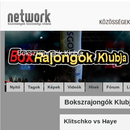
Bokszrajongók Klubja
Nyitó
Tagok
Képek
Videók
Hírek
Fórum
L
Bokszrajongók Klubj
Klitschko vs Haye