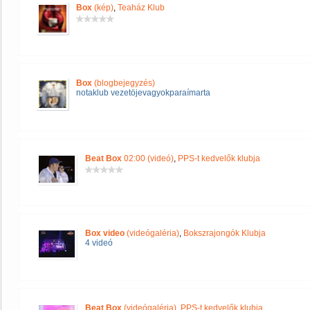
Box
(kép)
,
Teaház Klub
Box
(blogbejegyzés)
notaklub vezetöjevagyokparaímarta
Beat Box
02:00 (videó)
,
PPS-t kedvelők klubja
Box video
(videógaléria)
,
Bokszrajongók Klubja
4 videó
Beat Box
(videógaléria)
,
PPS-t kedvelők klubja