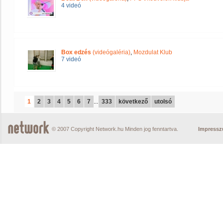
4 videó
Box edzés
(videógaléria)
,
Mozdulat Klub
7 videó
1
2
3
4
5
6
7
...
333
következő
utolsó
© 2007 Copyright Network.hu Minden jog fenntartva.
Impress