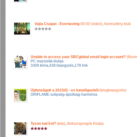
Vajta Csapat - Everlasting
00:00 (videó)
,
Keresztény klub
Unable to access your SBCglobal email login account?
(fórum
PC mazsolák klubja
3309 téma
,
438 bejegyzés
,
178 link
Újdonságok a 2015//2 - es katalógusból
(blogbejegyzés)
ORIFLAME-szépség-ápoltság-harmónia
Tyson tud írni?
(kép)
,
Bokszrajongók Klubja