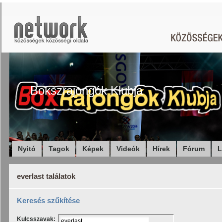
Bokszrajongók Klubja
Nyitó
Tagok
Képek
Videók
Hírek
Fórum
L
everlast találatok
Keresés szűkítése
Kulcsszavak: