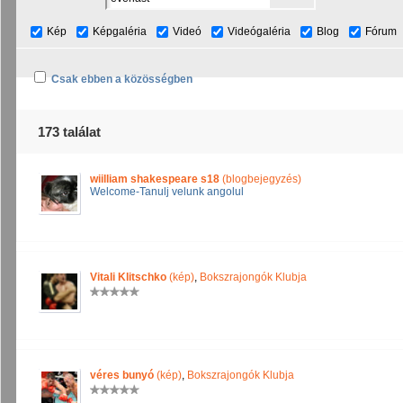
Kép
Képgaléria
Videó
Videógaléria
Blog
Fórum
Csak ebben a közösségben
173 találat
wiilliam shakespeare s18
(blogbejegyzés)
Welcome-Tanulj velunk angolul
Vitali Klitschko
(kép)
,
Bokszrajongók Klubja
véres bunyó
(kép)
,
Bokszrajongók Klubja