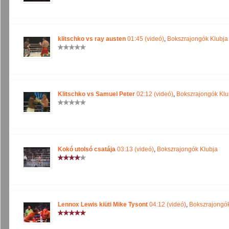
klitschko vs ray austen
01:45 (videó)
,
Bokszrajongók Klubja
Klitschko vs Samuel Peter
02:12 (videó)
,
Bokszrajongók Klu
Kokó utolsó csatája
03:13 (videó)
,
Bokszrajongók Klubja
Lennox Lewis kiüti Mike Tysont
04:12 (videó)
,
Bokszrajongók