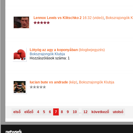
Lennox Lewis vs Klitschko 2
16:32 (videó)
,
Bokszrajongók K
Lötyög az agy a koponyában
(blogbejegyzés)
Bokszrajongók Klubja
Hozzászólások száma: 1
lucian bute vs andrade
(kép)
,
Bokszrajongók Klubja
első
előző
4
5
6
7
8
9
10
...
12
következő
utolsó