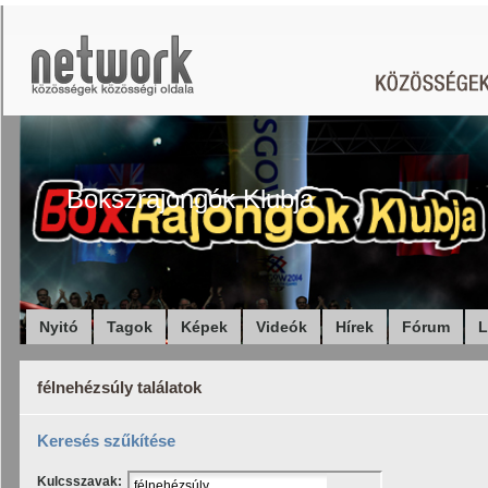
Bokszrajongók Klubja
Nyitó
Tagok
Képek
Videók
Hírek
Fórum
L
félnehézsúly találatok
Keresés szűkítése
Kulcsszavak: