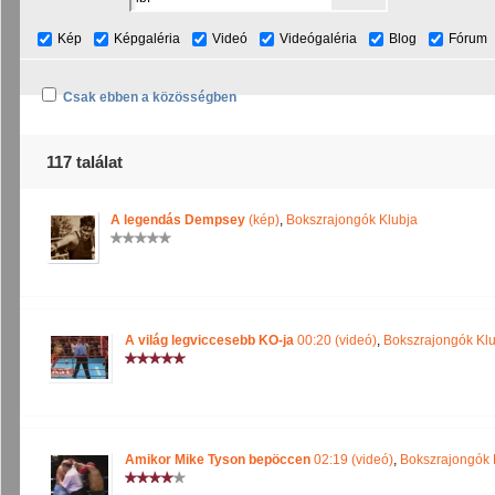
Kép
Képgaléria
Videó
Videógaléria
Blog
Fórum
Csak ebben a közösségben
117 találat
A legendás Dempsey
(kép)
,
Bokszrajongók Klubja
A világ legviccesebb KO-ja
00:20 (videó)
,
Bokszrajongók Kl
Amikor Mike Tyson bepöccen
02:19 (videó)
,
Bokszrajongók 