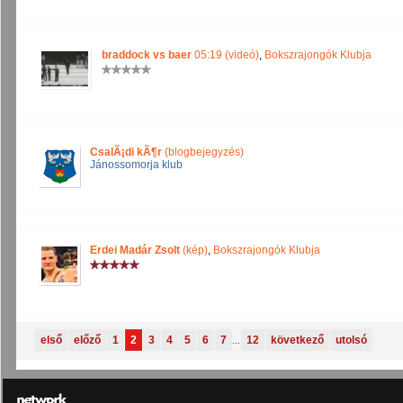
braddock vs baer
05:19 (videó)
,
Bokszrajongók Klubja
CsalÃ¡di kÃ¶r
(blogbejegyzés)
Jánossomorja klub
Erdei Madár Zsolt
(kép)
,
Bokszrajongók Klubja
első
előző
1
2
3
4
5
6
7
...
12
következő
utolsó