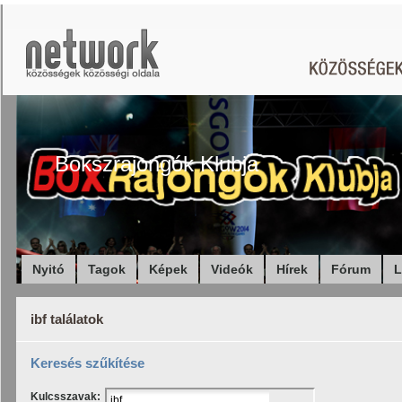
Bokszrajongók Klubja
Nyitó
Tagok
Képek
Videók
Hírek
Fórum
L
ibf találatok
Keresés szűkítése
Kulcsszavak: