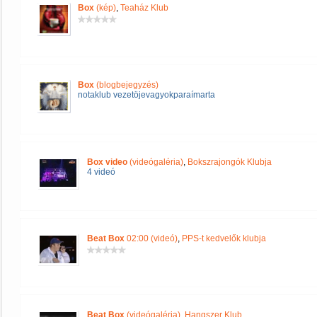
Box
(kép)
,
Teaház Klub
Box
(blogbejegyzés)
notaklub vezetöjevagyokparaímarta
Box video
(videógaléria)
,
Bokszrajongók Klubja
4 videó
Beat Box
02:00 (videó)
,
PPS-t kedvelők klubja
Beat Box
(videógaléria)
,
Hangszer Klub