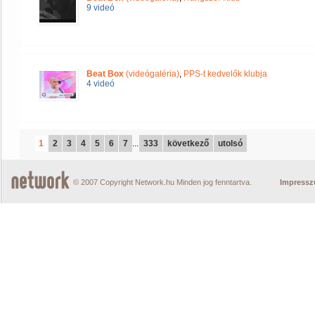
9 videó
Beat Box
(videógaléria)
,
PPS-t kedvelők klubja
4 videó
1
2
3
4
5
6
7
...
333
következő
utolsó
© 2007 Copyright Network.hu Minden jog fenntartva.
Impress