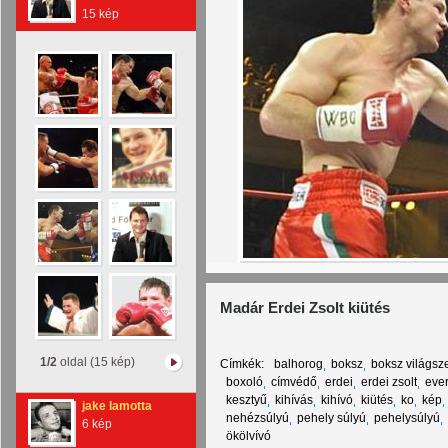
15 kép
Madár Erdei Zsolt kiütés
1/2
oldal (15 kép)
Címkék:
balhorog
boksz
boksz világsz
boxoló
címvédő
erdei
erdei zsolt
ever
kesztyű
kihívás
kihívó
kiütés
ko
kép
jake lamotta
nehézsúlyú
pehely súlyú
pehelysúlyú
6 kép
ökölvívó