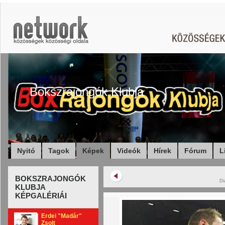
Bokszrajongók Klubja
Nyitó
Tagok
Képek
Videók
Hírek
Fórum
L
BOKSZRAJONGÓK
Di
KLUBJA
KÉPGALÉRIÁI
Erdei "Madár"
Zsolt