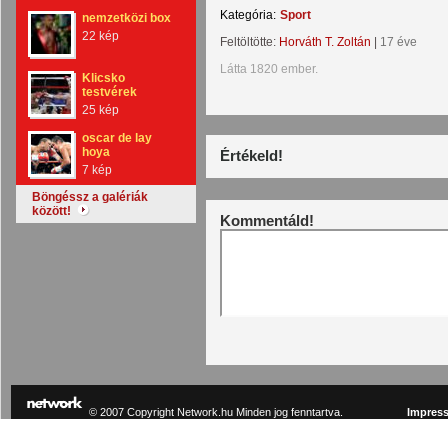
Kategória:
Sport
nemzetközi box
22 kép
Feltöltötte:
Horváth T. Zoltán
|
17 éve
Látta 1820 ember.
Klicsko
testvérek
25 kép
oscar de lay
hoya
Értékeld!
7 kép
Böngéssz a galériák
között!
Kommentáld!
© 2007 Copyright Network.hu Minden jog fenntartva.
Impres