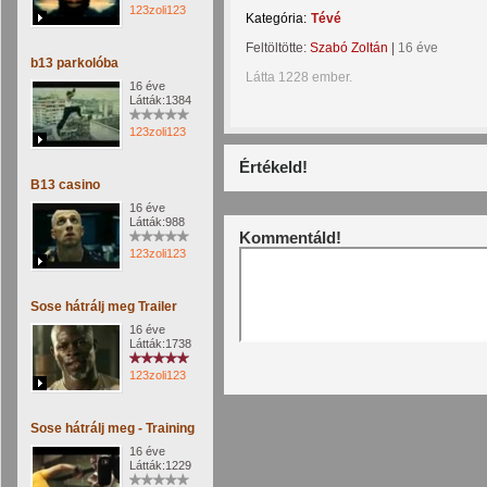
123zoli123
Kategória:
Tévé
Feltöltötte:
Szabó Zoltán
|
16 éve
b13 parkolóba
Látta 1228 ember.
16 éve
Látták:1384
123zoli123
Értékeld!
B13 casino
16 éve
Látták:988
Kommentáld!
123zoli123
Sose hátrálj meg Trailer
16 éve
Látták:1738
123zoli123
Sose hátrálj meg - Training
16 éve
Látták:1229