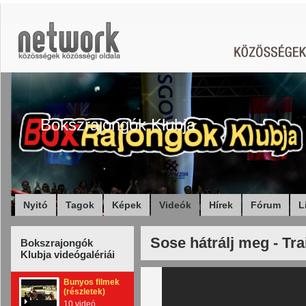
Bokszrajongók Klubja
Nyitó
Tagok
Képek
Videók
Hírek
Fórum
L
Sose hátrálj meg - Tra
Bokszrajongók
Klubja videógalériái
Bunyos filmek
(részletek)
10 videó