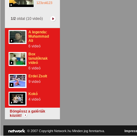
123zoli123
1/2
oldal (10 videó)
A legenda:
Muhammad
Ali
6 videó
Box
tanulóknak
videó
6 videó
Erdei Zsolt
9 videó
Kokó
4 videó
Böngéssz a galériák
között!
© 2007 Copyright Network.hu Minden jog fenntartva.
Impres