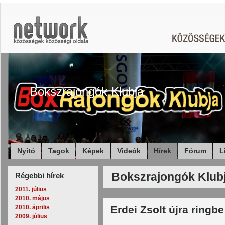
Bokszrajongók Klubja
Nyitó
Tagok
Képek
Videók
Hírek
Fórum
L
Bokszrajongók Klubj
Régebbi hírek
2011. július
2010. május
2010. április
Erdei Zsolt újra ringbe
2009. július