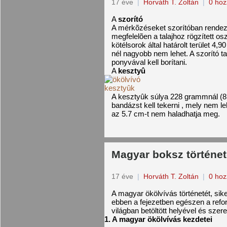
17 éve
|
Horváth T. Zoltán
|
0 hoz
A
szorító
A mérkõzéseket szorítóban rendezi
megfelelõen a talajhoz rögzített osz
kötélsorok által határolt terület 4,9
nél nagyobb nem lehet. A szorító ta
ponyvával kell borítani.
A
kesztyû
A kesztyûk súlya 228 grammnál (8
bandázst kell tekerni , mely nem 
az 5.7 cm-t nem haladhatja meg.
Magyar boksz történe
17 éve
|
Horváth T. Zoltán
|
0 hoz
A magyar ökölvívás történetét, sike
ebben a fejezetben egészen a refo
világban betöltött helyével és szer
1. A magyar ökölvívás kezdetei