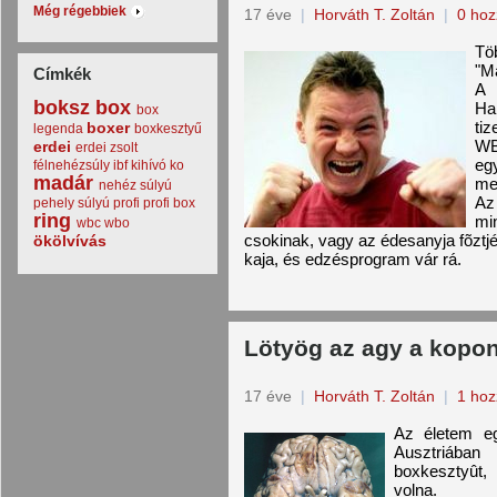
Még régebbiek
17 éve
|
Horváth T. Zoltán
|
0 hoz
Tö
"Ma
Címkék
A 
boksz
box
Ha
box
ti
boxer
legenda
boxkesztyű
WB
erdei
erdei zsolt
eg
félnehézsúly
ibf
kihívó
ko
madár
me
nehéz súlyú
Az
pehely súlyú
profi
profi box
ring
mi
wbc
wbo
csokinak, vagy az édesanyja fõzt
ökölvívás
kaja, és edzésprogram vár rá.
Lötyög az agy a kopo
17 éve
|
Horváth T. Zoltán
|
1 hoz
Az életem eg
Ausztriába
boxkesztyût,
volna.