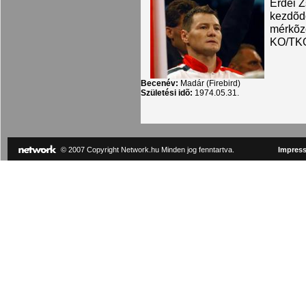
Erdei Z
kezdõdö
mérkõz
KO/TKO-
Becenév:
Madár (Firebird)
Születési idõ:
1974.05.31.
© 2007 Copyright Network.hu Minden jog fenntartva.
Impres