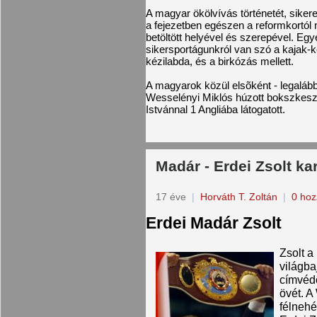
A magyar ökölvívás történetét, siker
a fejezetben egészen a reformkortól 
betöltött helyével és szerepével. Egy
sikersportágunkról van szó a kajak-ke
kézilabda, és a birkózás mellett.
A magyarok közül elsõként - legalább
Wesselényi Miklós húzott bokszkesz
Istvánnal 1 Angliába látogatott.
Madár - Erdei Zsolt kar
17 éve
|
Horváth T. Zoltán
|
0 hoz
Erdei Madár Zsolt
Zsolt a
világba
címvédõ
övét. A
félnehé