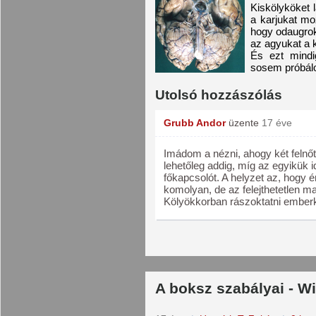
Kiskölyköket 
a karjukat mo
hogy odaugrok
az agyukat a 
És ezt mindi
sosem próbálo
Utolsó hozzászólás
Grubb Andor
üzente
17 éve
Imádom a nézni, ahogy két felnőt
lehetőleg addig, míg az egyikük 
főkapcsolót. A helyzet az, hogy
komolyan, de az felejthetetlen m
Kölyökkorban rászoktatni emberkék
A boksz szabályai - W