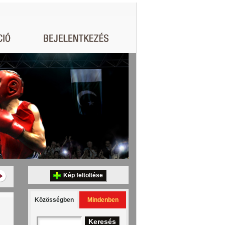
Kép feltöltése
Közösségben
Mindenben