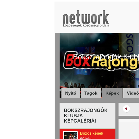
Bokszrajongók Klub
Nyitó
Tagok
Képek
Vide
BOKSZRAJONGÓK
KLUBJA
KÉPGALÉRIÁI
Boxos képek