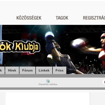
ja
ók
Hírek
Fórum
Linkek
Friss
Diavetítés indítása