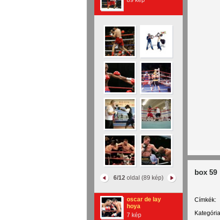
89 kép
box 59
6/12
oldal (89 kép)
oscar de lay
Címkék:
hoya
Kategória
7 kép