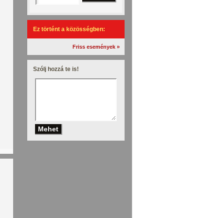
Ez történt a közösségben:
Friss események »
Szólj hozzá te is!