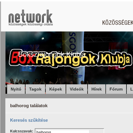
Bokszrajongók Klubja
Nyitó
Tagok
Képek
Videók
Hírek
Fórum
L
balhorog találatok
Keresés szűkítése
Kulcsszavak: