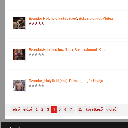
Evander Holyfield kiütés
(kép)
,
Bokszrajongók Klubja
Evander.Holyfield box
(kép)
,
Bokszrajongók Klubja
Evander_Holyfield
(kép)
,
Bokszrajongók Klubja
első
előző
1
2
3
4
5
6
7
...
11
következő
utolsó