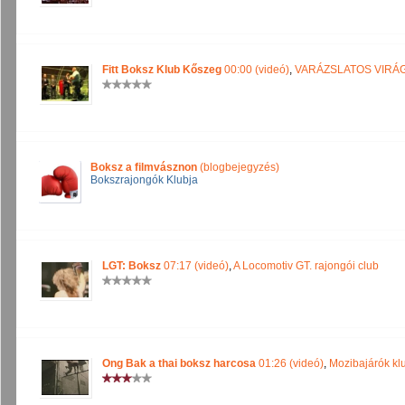
Fitt Boksz Klub Kőszeg
00:00 (videó)
,
VARÁZSLATOS VIRÁ
Boksz a filmvásznon
(blogbejegyzés)
Bokszrajongók Klubja
LGT: Boksz
07:17 (videó)
,
A Locomotiv GT. rajongói club
Ong Bak a thai boksz harcosa
01:26 (videó)
,
Mozibajárók kl