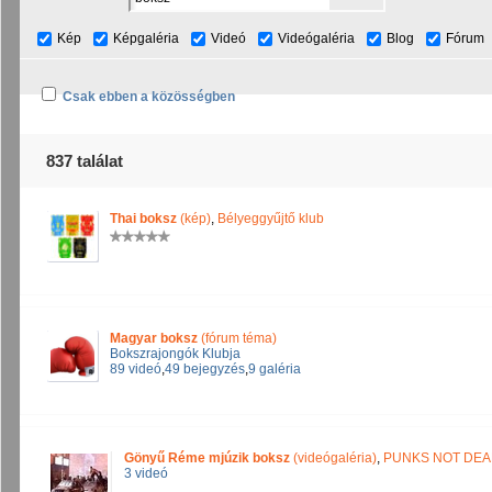
Kép
Képgaléria
Videó
Videógaléria
Blog
Fórum
Csak ebben a közösségben
837 találat
Thai boksz
(kép)
,
Bélyeggyűjtő klub
Magyar boksz
(fórum téma)
Bokszrajongók Klubja
89 videó
,
49 bejegyzés
,
9 galéria
Gönyű Réme mjúzik boksz
(videógaléria)
,
PUNKS NOT DEA
3 videó