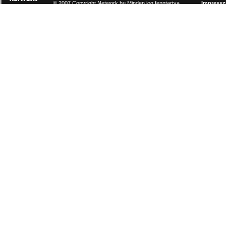
© 2007 Copyright Network.hu Minden jog fenntartva.
Impress