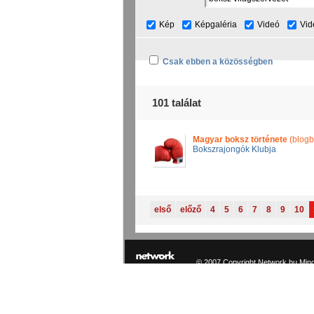
Kép
Képgaléria
Videó
Vid
Csak ebben a közösségben
101 találat
Magyar boksz története
(blogb
Bokszrajongók Klubja
első
előző
4
5
6
7
8
9
10
© 2007 Copyright Network.hu Minde