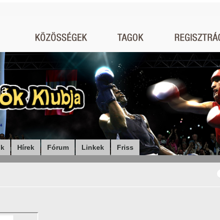
ja
ók
Hírek
Fórum
Linkek
Friss