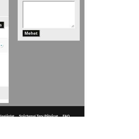
iaajánlat
Széchenyi Terv Pályázat
FAQ