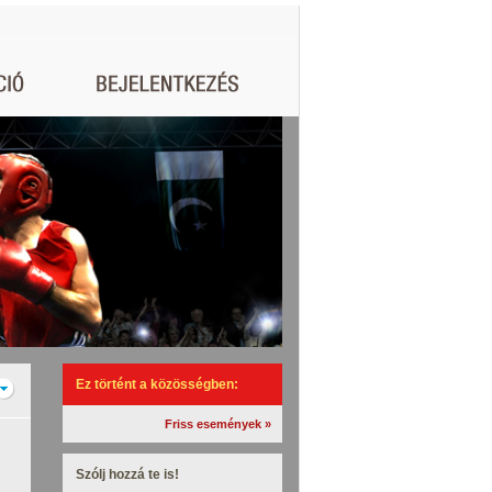
Ez történt a közösségben:
Friss események »
Szólj hozzá te is!