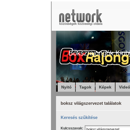
Bokszrajongók Klub
Nyitó
Tagok
Képek
Vide
boksz világszervezet találatok
Keresés szűkítése
Kulcsszavak: