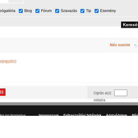
eógaléria
Blog
Fórum
Szavazás
Tip
Esemény
Név szerint
ejegyzés)
11
Ugrás a(z)
oldalra
n jog fenntartva.
Impresszum
Felhasználási feltételek
Adatvédelem
Méd