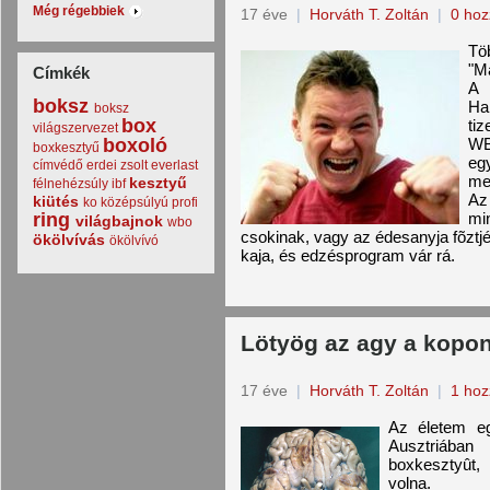
Még régebbiek
17 éve
|
Horváth T. Zoltán
|
0 hoz
Tö
"Ma
Címkék
A 
boksz
Ha
boksz
box
ti
világszervezet
boxoló
WB
boxkesztyű
eg
címvédő
erdei zsolt
everlast
me
kesztyű
félnehézsúly
ibf
Az
kiütés
ko
középsúlyú
profi
ring
mi
világbajnok
wbo
csokinak, vagy az édesanyja fõzt
ökölvívás
ökölvívó
kaja, és edzésprogram vár rá.
Lötyög az agy a kopo
17 éve
|
Horváth T. Zoltán
|
1 hoz
Az életem eg
Ausztriába
boxkesztyût,
volna.