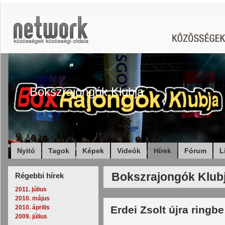
Bokszrajongók Klubja
Nyitó
Tagok
Képek
Videók
Hírek
Fórum
L
Bokszrajongók Klubja
Régebbi hírek
2011. július
2010. május
2010. április
Erdei Zsolt újra ringbe
2009. július