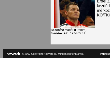
Erdei Z
kezdõdö
mérkõz
KO/TKO-
Becenév:
Madár (Firebird)
Születési idõ:
1974.05.31.
© 2007 Copyright Network.hu Minden jog fenntartva.
Impres