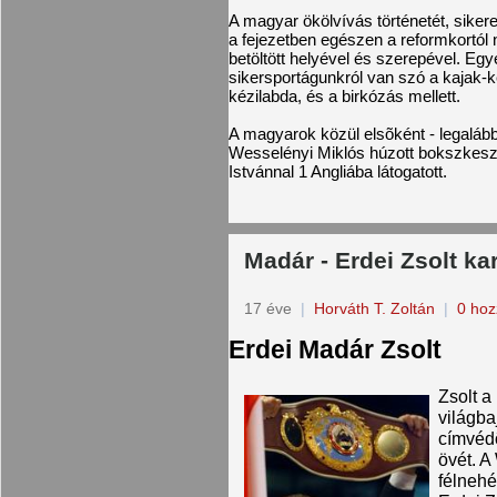
A magyar ökölvívás történetét, siker
a fejezetben egészen a reformkortól 
betöltött helyével és szerepével. Egy
sikersportágunkról van szó a kajak-ke
kézilabda, és a birkózás mellett.
A magyarok közül elsõként - legalább
Wesselényi Miklós húzott bokszkesz
Istvánnal 1 Angliába látogatott.
Madár - Erdei Zsolt kar
17 éve
|
Horváth T. Zoltán
|
0 hoz
Erdei Madár Zsolt
Zsolt a
világba
címvédõ
övét. A
félnehé