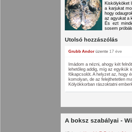
Kiskölyköket 
a karjukat mo
hogy odaugrok
az agyukat a 
És ezt mindi
sosem próbálo
Utolsó hozzászólás
Grubb Andor
üzente
17 éve
Imádom a nézni, ahogy két felnőt
lehetőleg addig, míg az egyikük 
főkapcsolót. A helyzet az, hogy
komolyan, de az felejthetetlen m
Kölyökkorban rászoktatni emberkék
A boksz szabályai - W