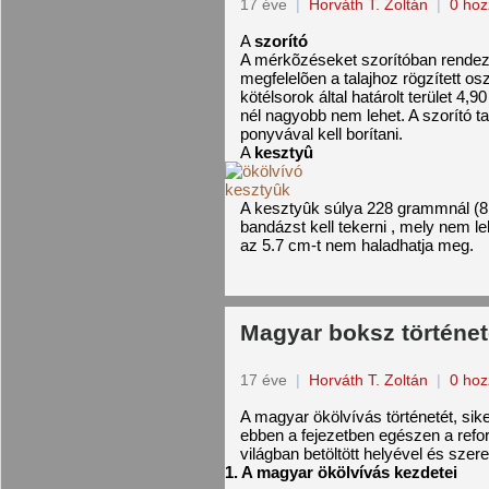
17 éve
|
Horváth T. Zoltán
|
0 hoz
A
szorító
A mérkõzéseket szorítóban rendezi
megfelelõen a talajhoz rögzített osz
kötélsorok által határolt terület 4,9
nél nagyobb nem lehet. A szorító ta
ponyvával kell borítani.
A
kesztyû
A kesztyûk súlya 228 grammnál (8
bandázst kell tekerni , mely nem 
az 5.7 cm-t nem haladhatja meg.
Magyar boksz történe
17 éve
|
Horváth T. Zoltán
|
0 hoz
A magyar ökölvívás történetét, sike
ebben a fejezetben egészen a refo
világban betöltött helyével és szer
1. A magyar ökölvívás kezdetei