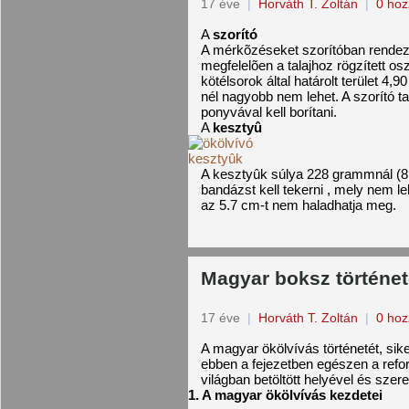
17 éve
|
Horváth T. Zoltán
|
0 hoz
A
szorító
A mérkõzéseket szorítóban rendezi
megfelelõen a talajhoz rögzített osz
kötélsorok által határolt terület 4,9
nél nagyobb nem lehet. A szorító ta
ponyvával kell borítani.
A
kesztyû
A kesztyûk súlya 228 grammnál (8
bandázst kell tekerni , mely nem 
az 5.7 cm-t nem haladhatja meg.
Magyar boksz történe
17 éve
|
Horváth T. Zoltán
|
0 hoz
A magyar ökölvívás történetét, sike
ebben a fejezetben egészen a refo
világban betöltött helyével és szer
1. A magyar ökölvívás kezdetei