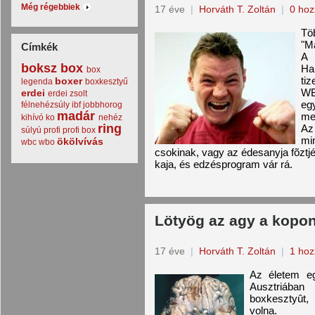
Még régebbiek
17 éve
|
Horváth T. Zoltán
|
0 hoz
Tö
"Ma
Címkék
A 
boksz
box
Ha
box
ti
boxer
legenda
boxkesztyű
WB
erdei
erdei zsolt
eg
félnehézsúly
ibf
jobbhorog
madár
me
kihívó
ko
nehéz
ring
Az
súlyú
profi
profi box
mi
ökölvívás
wbc
wbo
csokinak, vagy az édesanyja fõzt
kaja, és edzésprogram vár rá.
Lötyög az agy a kopo
17 éve
|
Horváth T. Zoltán
|
1 hoz
Az életem eg
Ausztriába
boxkesztyût,
volna.