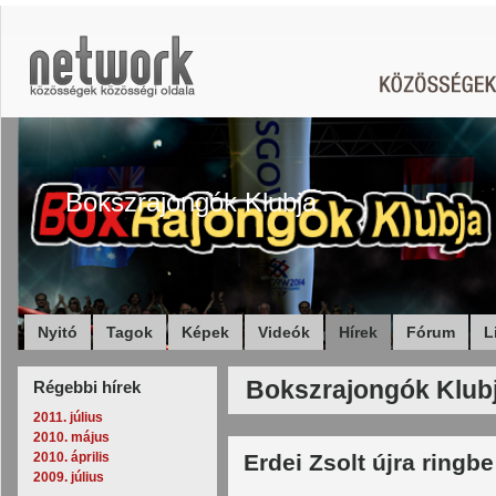
Bokszrajongók Klubja
Nyitó
Tagok
Képek
Videók
Hírek
Fórum
L
Bokszrajongók Klubj
Régebbi hírek
2011. július
2010. május
2010. április
Erdei Zsolt újra ringbe
2009. július