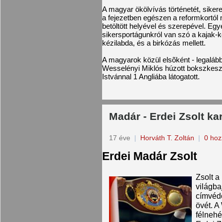
A magyar ökölvívás történetét, siker
a fejezetben egészen a reformkortól 
betöltött helyével és szerepével. Egy
sikersportágunkról van szó a kajak-ke
kézilabda, és a birkózás mellett.
A magyarok közül elsõként - legalább
Wesselényi Miklós húzott bokszkesz
Istvánnal 1 Angliába látogatott.
Madár - Erdei Zsolt kar
17 éve
|
Horváth T. Zoltán
|
0 hoz
Erdei Madár Zsolt
Zsolt a
világba
címvédõ
övét. A
félnehé