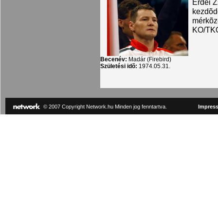
Erdei Z
kezdõdö
mérkõz
KO/TKO-
Becenév:
Madár (Firebird)
Születési idõ:
1974.05.31.
© 2007 Copyright Network.hu Minden jog fenntartva.
Impres