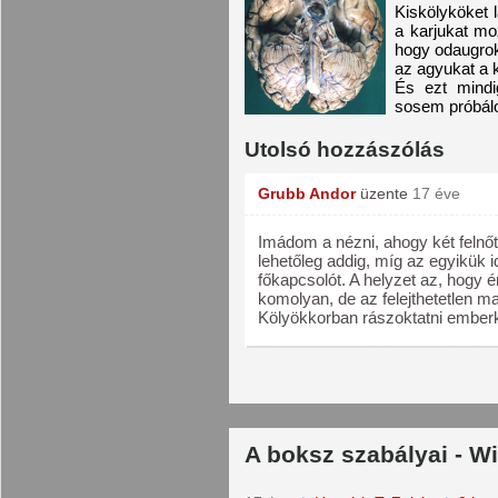
Kiskölyköket 
a karjukat mo
hogy odaugrok
az agyukat a 
És ezt mindi
sosem próbálo
Utolsó hozzászólás
Grubb Andor
üzente
17 éve
Imádom a nézni, ahogy két felnőt
lehetőleg addig, míg az egyikük 
főkapcsolót. A helyzet az, hogy
komolyan, de az felejthetetlen m
Kölyökkorban rászoktatni emberkék
A boksz szabályai - W