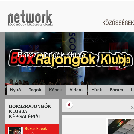
Bokszrajongók Klubja
Nyitó
Tagok
Képek
Videók
Hírek
Fórum
L
BOKSZRAJONGÓK
Di
KLUBJA
KÉPGALÉRIÁI
Boxos képek