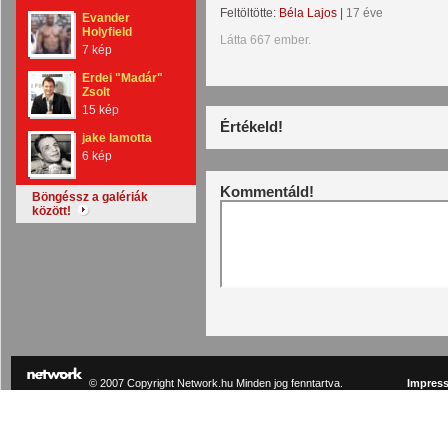
Feltöltötte:
Béla Lajos
|
17 éve
Evander
Holyfield
Látta 667 ember.
7 kép
Erdei "Madár"
Zsolt
15 kép
Értékeld!
jake lamotta
6 kép
Kommentáld!
Böngéssz a galériák
között!
© 2007 Copyright Network.hu Minden jog fenntartva.
Impres