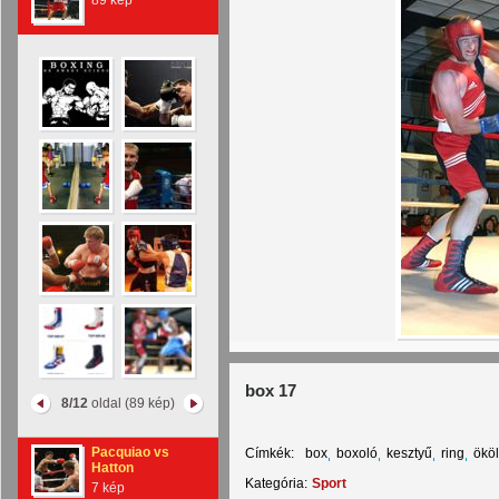
89 kép
box 17
8/12
oldal (89 kép)
Pacquiao vs
Címkék:
box
boxoló
kesztyű
ring
ököl
Hatton
Kategória:
Sport
7 kép