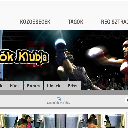
ja
ók
Hírek
Fórum
Linkek
Friss
Diavetítés indítása