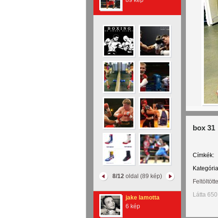
89 kép
box 31
Címkék:
Kategória
8/12
oldal (89 kép)
Feltöltött
Látta 650
jake lamotta
6 kép