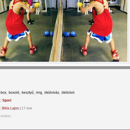
box
boxoló
kesztyű
ring
ökölvívás
ökölvívó
:
Sport
e:
Béla Lajos
|
17 éve
 ember.