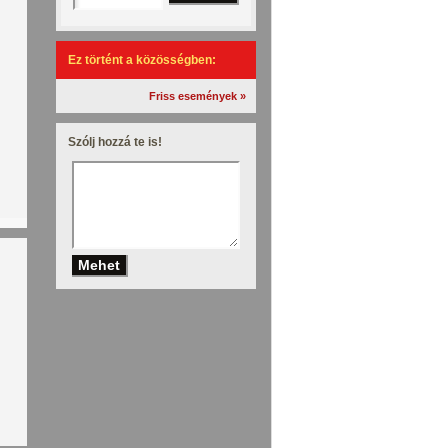
Ez történt a közösségben:
Friss események »
Szólj hozzá te is!