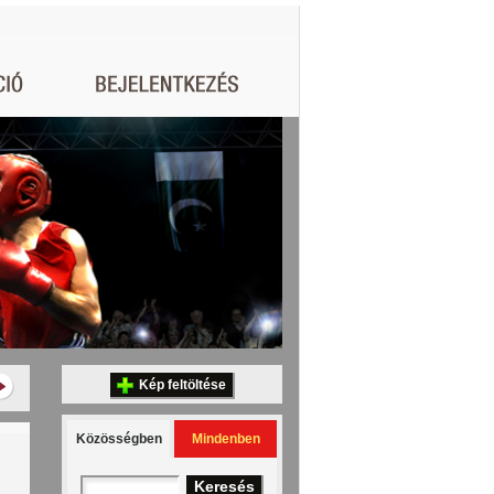
Kép feltöltése
Közösségben
Mindenben