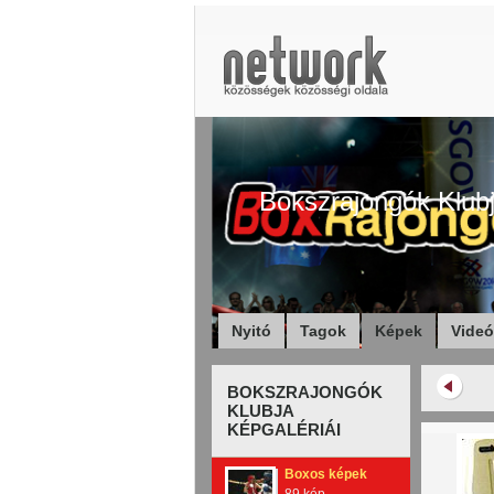
Bokszrajongók Klub
Nyitó
Tagok
Képek
Vide
BOKSZRAJONGÓK
KLUBJA
KÉPGALÉRIÁI
Boxos képek